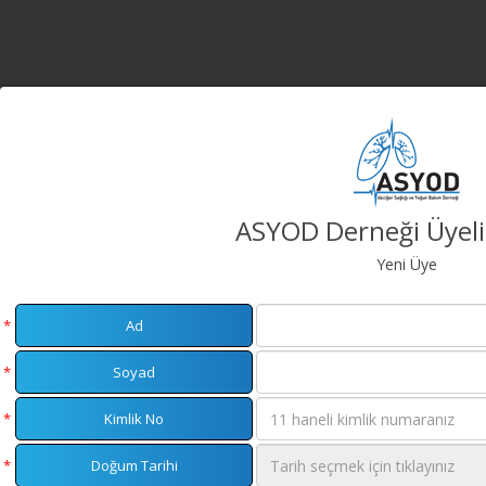
ASYOD Derneği Üyeli
Yeni Üye
*
Ad
*
Soyad
*
Kimlik No
*
Doğum Tarihi