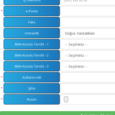
İş Telefonu
*
e-Posta
Faks
Uzmanlık
Bilim Kurulu Tercihi - 1
Bilim Kurulu Tercihi - 2
Bilim Kurulu Tercihi - 3
*
Kullanıcı Adı
*
Şifre
*
Resim